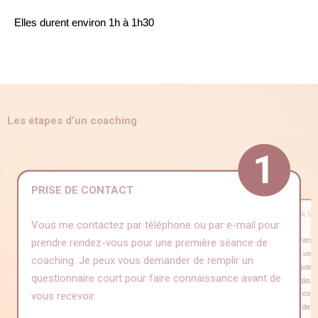
Elles durent environ 1h à 1h30
Les étapes d’un coaching
PRISE DE CONTACT
PREMIÈRE SÉANCE
SÉANC
Vous me contactez par téléphone ou par e-mail pour
Lors de la première séance, nous preno
Nous le
prendre rendez-vous pour une première séance de
faire connaissance, de comprendre votr
peu imp
coaching. Je peux vous demander de remplir un
votre problématique. Nous définissons
réguliè
questionnaire court pour faire connaissance avant de
objectifs et vos attentes. Nous établis
disponi
les règles de fonctionnement et de confi
durée d
vous recevoir.
notre collaboration. Selon le thème de v
échange