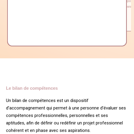
accompagnement, je peux vous proposer
accompa
un questionnaire d’évaluation personnell
stratégi
Profil DISC ».
Le bilan de compétences
Un bilan de compétences est un dispositif
d’accompagnement qui permet à une personne d’évaluer ses
compétences professionnelles, personnelles et ses
aptitudes, afin de définir ou redéfinir un projet professionnel
cohérent et en phase avec ses aspirations.